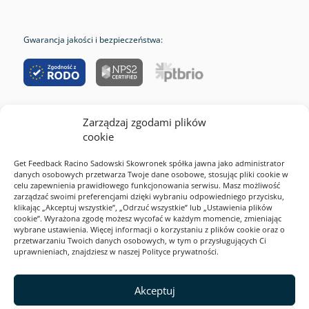
Gwarancja jakości i bezpieczeństwa:
Zarządzaj zgodami plików
RODO
cookie
Cookies
Get Feedback Racino Sadowski Skowronek spółka jawna jako administrator
Polityka prywatności
danych osobowych przetwarza Twoje dane osobowe, stosując pliki cookie w
celu zapewnienia prawidłowego funkcjonowania serwisu. Masz możliwość
Regulamin serwisu
zarządzać swoimi preferencjami dzięki wybraniu odpowiedniego przycisku,
klikając „Akceptuj wszystkie”, „Odrzuć wszystkie” lub „Ustawienia plików
2026 Webankieta
cookie”. Wyrażona zgodę możesz wycofać w każdym momencie, zmieniając
wybrane ustawienia. Więcej informacji o korzystaniu z plików cookie oraz o
przetwarzaniu Twoich danych osobowych, w tym o przysługujących Ci
uprawnieniach, znajdziesz w naszej Polityce prywatności.
Ta strona jest zabezpieczona przez reCAPTCHA i Google. Obowiązują
Polityka prywatności
i
Akceptuj
Warunki korzystania z usługi
.