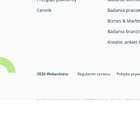
Cennik
Badania pracow
Biznes & Marke
Badania branż
Kreator ankiet 
2026 Webankieta
Regulamin serwisu
Polityka pryw
Ta strona jest zabezpieczona przez reCAPTCHA i Google. Obowiązują
Polityka p