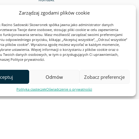
Opinie klientów
Zarządzaj zgodami plików cookie
Program partnerski
 Racino Sadowski Skowronek spółka jawna jako administrator danych
zetwarza Twoje dane osobowe, stosując pliki cookie w celu zapewnienia
Deklaracja dostępności
 funkcjonowania serwisu. Masz możliwość zarządzać swoimi preferencjami
niu odpowiedniego przycisku, klikając „Akceptuj wszystkie”, „Odrzuć wszystkie”
enia plików cookie”. Wyrażona zgodę możesz wycofać w każdym momencie,
ybrane ustawienia. Więcej informacji o korzystaniu z plików cookie oraz o
u Twoich danych osobowych, w tym o przysługujących Ci uprawnieniach,
naszej Polityce prywatności.
eństwa:
ceptuj
Odmów
Zobacz preferencje
Polityka ciasteczek
Oświadczenie o prywatności