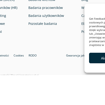
ników (HR)
Badania pracowników
Webinary
ting
Badania użytkowników
Case Studies
Get Feedback
osobowych pr
owe
Pozostałe badania
Ebooki
prawidłowego
dzięki wybra
AI
Pomoc
lub „Ustawi
zmieniając w
przetwarzani
znajdziesz w 
atności
Cookies
RODO
Gwarancja jakości i bezpiecz
Ak
rywatności
i
Warunki korzystania z usługi
.