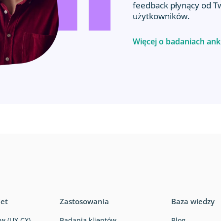
feedback płynący od T
użytkowników.
Więcej o badaniach an
iet
Zastosowania
Baza wiedzy
w (UX,CX)
Badania klientów
Blog