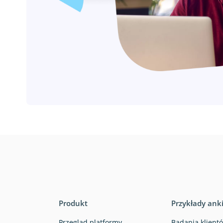
Produkt
Przykłady ank
Przegląd platformy
Badania klientó