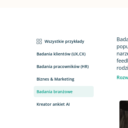
Ocena strony www
Ankieta po wydarzeniu
Bada
Wszystkie przykłady
popu
narz
Badania klientów (UX,CX)
feed
Badania pracowników (HR)
rodz
Rozw
Biznes & Marketing
Badania branżowe
Kreator ankiet AI