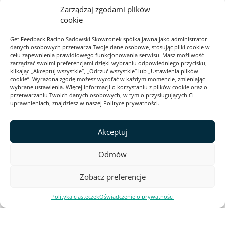
Zarządzaj zgodami plików
cookie
RODO
Get Feedback Racino Sadowski Skowronek spółka jawna jako administrator
danych osobowych przetwarza Twoje dane osobowe, stosując pliki cookie w
Cookies
celu zapewnienia prawidłowego funkcjonowania serwisu. Masz możliwość
zarządzać swoimi preferencjami dzięki wybraniu odpowiedniego przycisku,
Polityka prywatności
klikając „Akceptuj wszystkie”, „Odrzuć wszystkie” lub „Ustawienia plików
cookie”. Wyrażona zgodę możesz wycofać w każdym momencie, zmieniając
Regulamin serwisu
wybrane ustawienia. Więcej informacji o korzystaniu z plików cookie oraz o
przetwarzaniu Twoich danych osobowych, w tym o przysługujących Ci
2026 Webankieta
uprawnieniach, znajdziesz w naszej Polityce prywatności.
Akceptuj
Ta strona jest zabezpieczona przez reCAPTCHA i Google. Obowiązują
Polityka prywatności
i
Warunki korzystania z usługi
.
Odmów
Zobacz preferencje
Polityka ciasteczek
Oświadczenie o prywatności