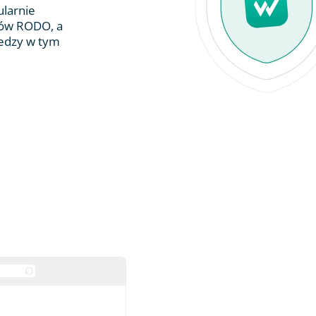
ularnie
ów RODO, a
iedzy w tym