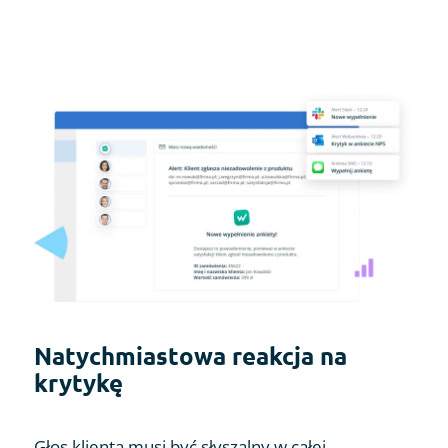
Natychmiastowa reakcja na
krytykę
Głos klienta musi być słyszalny w całej