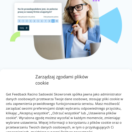
BADANIA PRACOWNIKÓW
Zarządzaj zgodami plików
cookie
Wysłuchaj swoich pracowników
Get Feedback Racino Sadowski Skowronek spółka jawna jako administrator
danych osobowych przetwarza Twoje dane osobowe, stosując pliki cookie w
celu zapewnienia prawidłowego funkcjonowania serwisu. Masz możliwość
Czy wiesz, że Twoi pracownicy są bezcennym
zarządzać swoimi preferencjami dzięki wybraniu odpowiedniego przycisku,
źródłem informacji na temat organizacji i
klikając „Akceptuj wszystkie”, „Odrzuć wszystkie” lub „Ustawienia plików
zachodzących w niej procesów? Wykorzystaj
cookie”. Wyrażona zgodę możesz wycofać w każdym momencie, zmieniając
wybrane ustawienia. Więcej informacji o korzystaniu z plików cookie oraz o
ankiety online, by zebrać feedback, kluczowy do
przetwarzaniu Twoich danych osobowych, w tym o przysługujących Ci
rozwoju firmy i dobrych relacji w pracy.
uprawnieniach, znajdziesz w naszej Polityce prywatności.