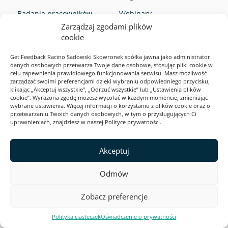
Badania pracowników
Webinary
Zarządzaj zgodami plików
Badania użytkowników
Case Studies
cookie
Pozostałe badania
Ebooki
Get Feedback Racino Sadowski Skowronek spółka jawna jako administrator
Pomoc
danych osobowych przetwarza Twoje dane osobowe, stosując pliki cookie w
celu zapewnienia prawidłowego funkcjonowania serwisu. Masz możliwość
zarządzać swoimi preferencjami dzięki wybraniu odpowiedniego przycisku,
klikając „Akceptuj wszystkie”, „Odrzuć wszystkie” lub „Ustawienia plików
O nas
cookie”. Wyrażona zgodę możesz wycofać w każdym momencie, zmieniając
wybrane ustawienia. Więcej informacji o korzystaniu z plików cookie oraz o
przetwarzaniu Twoich danych osobowych, w tym o przysługujących Ci
Kontakt
uprawnieniach, znajdziesz w naszej Polityce prywatności.
Opinie klientów
Akceptuj
Program partnerski
Deklaracja dostępności
Odmów
Zobacz preferencje
Gwarancja jakości i bezpieczeństwa:
Polityka ciasteczek
Oświadczenie o prywatności