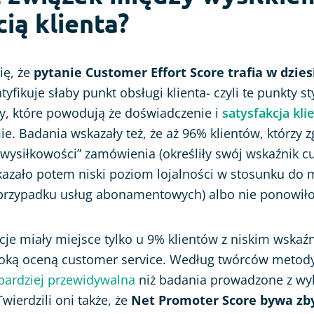
cią klienta?
ię, że
pytanie Customer Effort Score trafia w dzies
tyfikuje słaby punkt obsługi klienta- czyli te punkty s
y, które powodują że doświadczenie i
satysfakcja kli
e. Badania wskazały też, że aż 96% klientów, którzy zg
„wysiłkowości” zamówienia (określiły swój wskaźnik c
kazało potem niski poziom lojalności w stosunku do m
 przypadku usług abonamentowych) albo nie ponowił
je miały miejsce tylko u 9% klientów z niskim wskaź
soką oceną customer service. Według twórców metody
bardziej przewidywalna
niż badania prowadzone z wy
wierdzili oni także, że
Net Promoter Score bywa zby