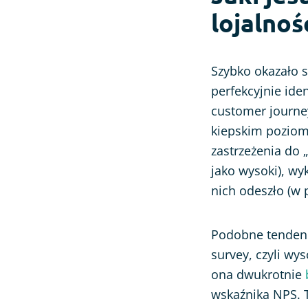
lojalnoś
Szybko okazało s
perfekcyjnie iden
customer journe
kiepskim poziomi
zastrzeżenia do 
jako wysoki), wy
nich odeszło (w
Podobne tendenc
survey, czyli wy
ona dwukrotnie
wskaźnika NPS. T