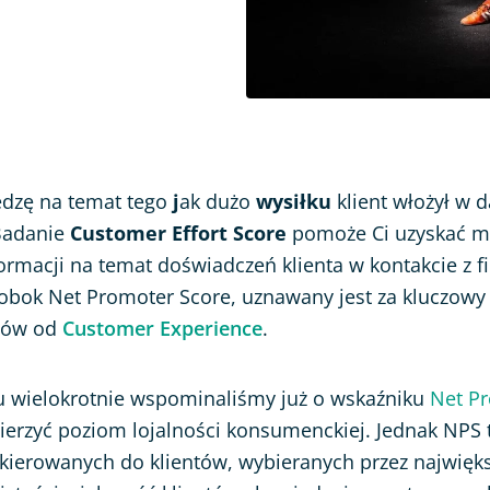
edzę na temat tego
j
ak dużo
wysiłku
klient włożył w 
Badanie
Customer Effort Score
pomoże Ci uzyskać 
ormacji na temat doświadczeń klienta w kontakcie z f
, obok Net Promoter Score, uznawany jest za kluczow
tów od
Customer Experience
.
 wielokrotnie wspominaliśmy już o wskaźniku
Net P
rzyć poziom lojalności konsumenckiej. Jednak NPS t
kierowanych do klientów, wybieranych przez najwięk