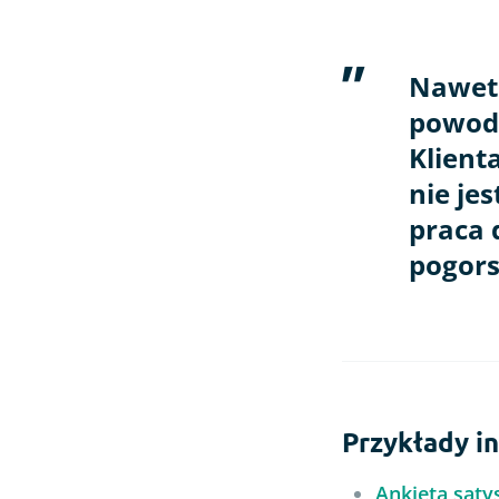
Nawet 
powodu
Klient
nie je
praca 
pogors
Przykłady i
Ankieta satys