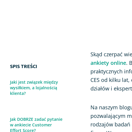
Ocena strony www
Ankieta po wydarzeniu
Skąd czerpać wi
ankiety online
. 
SPIS TREŚCI
praktycznych inf
CES od kilku lat
Jaki jest związek między
wysiłkiem, a lojalnością
działów i eksper
klienta?
Na naszym blogu
pozwalającym mie
Jak DOBRZE zadać pytanie
rodzajów badań 
w ankiecie Customer
Effort Score?