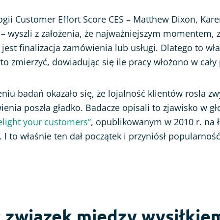
gii Customer Effort Score CES – Matthew Dixon, Kare
– wyszli z założenia, że najważniejszym momentem, 
 jest finalizacja zamówienia lub usługi. Dlatego to wł
to zmierzyć, dowiadując się ile pracy włożono w cały
iu badań okazało się, że lojalność klientów rosła zw
ienia poszła gładko. Badacze opisali to zjawisko w g
delight your customers”
, opublikowanym w 2010 r. na
 I to właśnie ten dał początek i przyniósł popularn
t związek między wysiłkiem