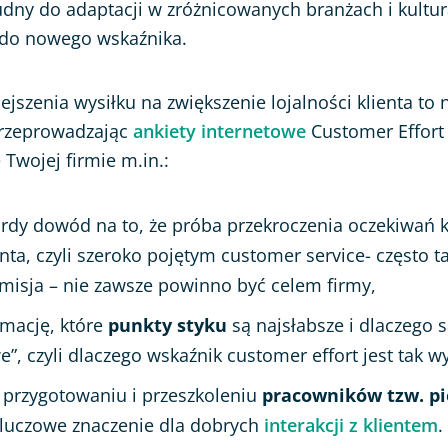
trudny do adaptacji w zróżnicowanych branżach i kultu
 do nowego wskaźnika.
ejszenia wysiłku na zwiększenie lojalności klienta to 
rzeprowadzając
ankiety internetowe
Customer Effort
Twojej firmie m.in.:
rdy dowód na to, że próba przekroczenia oczekiwań 
nta, czyli szeroko pojętym customer service- często t
misja – nie zawsze powinno być celem firmy,
rmację, które
punkty styku
są najsłabsze i dlaczego 
e”, czyli dlaczego wskaźnik customer effort jest tak w
a przygotowaniu i przeszkoleniu
pracowników tzw. pie
luczowe znaczenie dla dobrych
interakcji z klientem
.