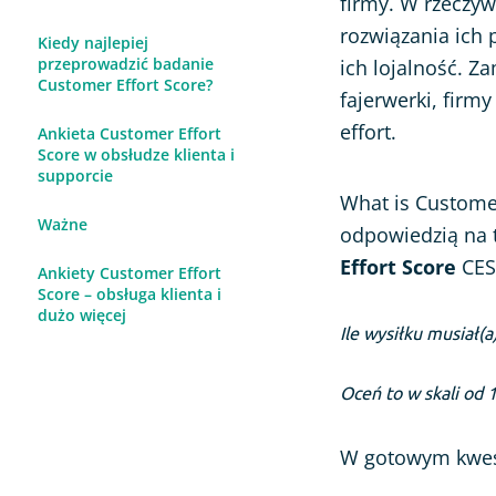
firmy.
W rzeczywi
rozwiązania ich
Kiedy najlepiej
przeprowadzić badanie
ich lojalność. Z
Customer Effort Score?
fajerwerki, firm
effort.
Ankieta Customer Effort
Score w obsłudze klienta i
supporcie
What is Customer
Ważne
odpowiedzią na 
Effort Score
CES,
Ankiety Customer Effort
Score – obsługa klienta i
dużo więcej
Ile wysiłku musiał(
Oceń to w skali od 
W gotowym kwes