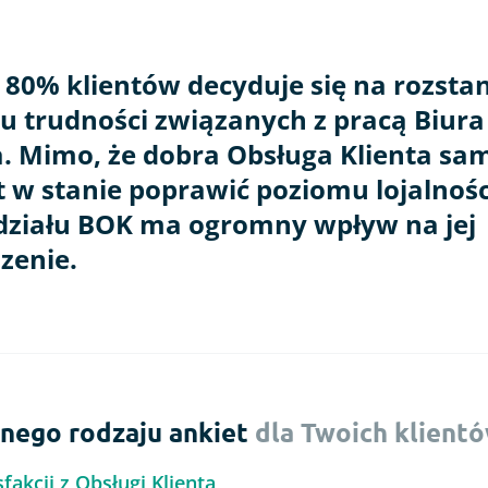
80% klientów decyduje się na rozstani
 trudności związanych z pracą Biura
a. Mimo, że dobra Obsługa Klienta sa
st w stanie poprawić poziomu lojalności
działu BOK ma ogromny wpływ na jej
zenie.
nnego rodzaju ankiet
dla Twoich klient
fakcji z Obsługi Klienta