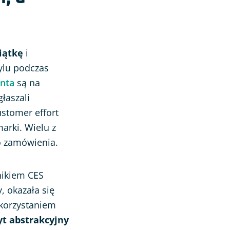
iątkę
i
tylu podczas
enta
są na
łaszali
ustomer effort
arki. Wielu z
o zamówienia.
nikiem CES
, okazała się
korzystaniem
t abstrakcyjny