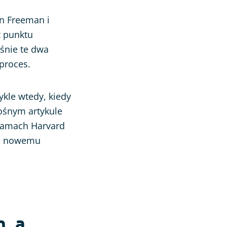
n Freeman i
z punktu
aśnie te dwa
 proces.
ykle wtedy, kiedy
łośnym artykule
 łamach Harvard
ość nowemu
, a