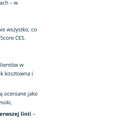
rach – w
nie wszystko, co
 Score CES.
klientów w
ak kosztowna i
są oceniane jako
ysoki,
rwszej linii
–