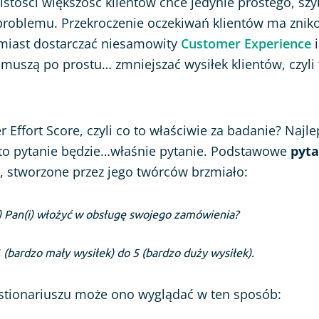
stości większość klientów chce jedynie prostego, sz
 problemu. Przekroczenie oczekiwań klientów ma zni
amiast dostarczać niesamowity
Customer Experience
i
y muszą po prostu… zmniejszać wysiłek klientów, czyli
 Effort Score, czyli co to właściwie za badanie? Najl
to pytanie będzie…właśnie pytanie. Podstawowe
pyta
 stworzone przez jego twórców brzmiało:
a) Pan(i) włożyć w obsługę swojego zamówienia?
1 (bardzo mały wysiłek) do 5 (bardzo duży wysiłek).
tionariuszu może ono wyglądać w ten sposób: