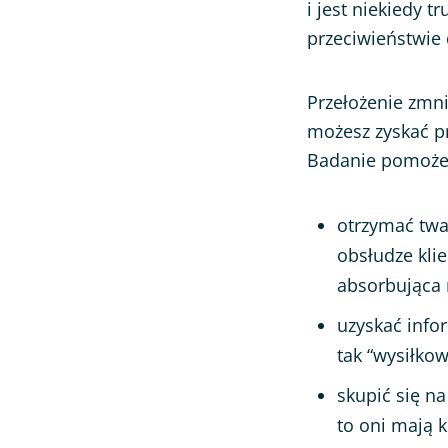
i jest niekiedy 
przeciwieństwie
Przełożenie zmni
możesz zyskać p
Badanie pomoże 
otrzymać twa
obsłudze klie
absorbująca 
uzyskać info
tak “wysiłkow
skupić się n
to oni
mają k