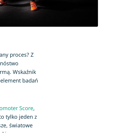
dany proces? Z
mnóstwo
irmą. Wskaźnik
y element badań
romoter Score
,
o tylko jeden z
sze, światowe