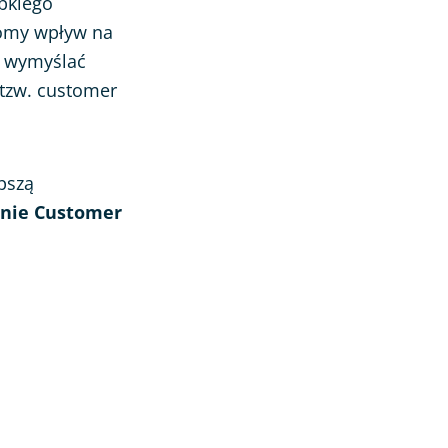
ybkiego
komy wpływ na
 wymyślać
 tzw. customer
epszą
nie Customer