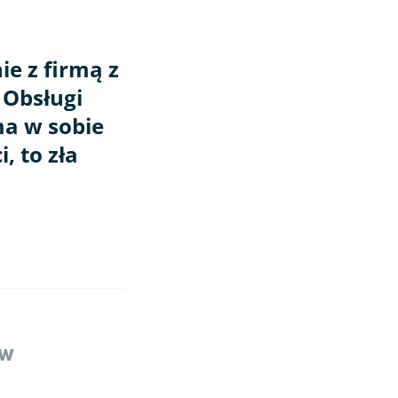
e z firmą z
 Obsługi
ma w sobie
, to zła
ów