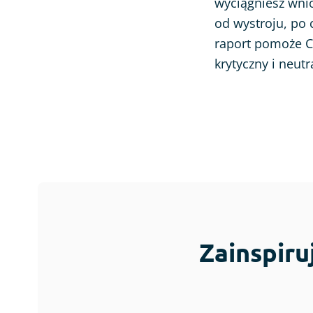
wyciągniesz wni
od wystroju, po 
raport pomoże Ci
krytyczny i neutr
Zainspiru