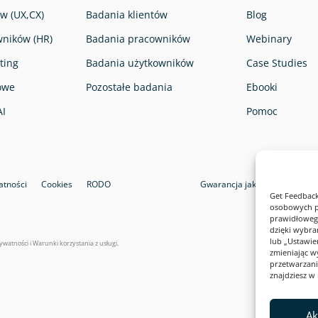
w (UX,CX)
Badania klientów
Blog
ników (HR)
Badania pracowników
Webinary
ting
Badania użytkowników
Case Studies
owe
Pozostałe badania
Ebooki
AI
Pomoc
atności
Cookies
RODO
Gwarancja jakości i bezpiecz
Get Feedback
osobowych pr
prawidłowego
dzięki wybra
lub „Ustawi
rywatności
i
Warunki korzystania z usługi
.
zmieniając w
przetwarzani
znajdziesz w 
Ak