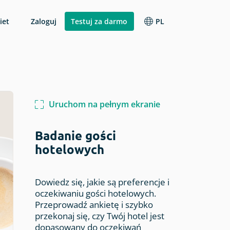
iet
Zaloguj
Testuj za darmo
PL
Zmień język
Pomoc
 firmie
Badania branżowe
Analiza wyników
English
ncie
Wskazówki i odpowiedzi od Zespołu
iczna
Ankieta satysfakcji pacjenta
Webankieta.
Raporty
Polski
Uruchom na pełnym ekranie
Ankieta hotelowa
API i integracje
ktu
Ankieta gastronimiczna
arki
Badanie gości
hotelowych
Ocena eventu
Automatyzacja i workflow
Ankieta studencka
Dowiedz się, jakie są preferencje i
oczekiwaniu gości hotelowych.
Przeprowadź ankietę i szybko
kłady ankiet
przekonaj się, czy Twój hotel jest
dopasowany do oczekiwań