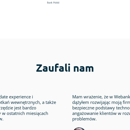
Zaufali nam
ate experience i
Mam wrażenie, że w Webankie
otkań wewnętrznych, a także
dążyłem rozwijając moją firm
zędzie jest bardzo
bezpieczne podstawy technolo
y w ostatnich miesiącach
angażowanie klientów w roz
w.
problemów.