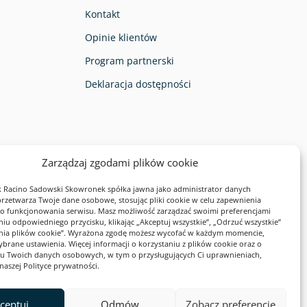
Kontakt
Opinie klientów
Program partnerski
Deklaracja dostępności
Zarządzaj zgodami plików cookie
eństwa:
 Racino Sadowski Skowronek spółka jawna jako administrator danych
zetwarza Twoje dane osobowe, stosując pliki cookie w celu zapewnienia
 funkcjonowania serwisu. Masz możliwość zarządzać swoimi preferencjami
niu odpowiedniego przycisku, klikając „Akceptuj wszystkie”, „Odrzuć wszystkie”
enia plików cookie”. Wyrażona zgodę możesz wycofać w każdym momencie,
ybrane ustawienia. Więcej informacji o korzystaniu z plików cookie oraz o
u Twoich danych osobowych, w tym o przysługujących Ci uprawnieniach,
naszej Polityce prywatności.
ceptuj
Odmów
Zobacz preferencje