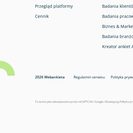
Przegląd platformy
Badania klientó
Cennik
Badania pracow
Biznes & Marke
Badania branż
Kreator ankiet 
2026 Webankieta
Regulamin serwisu
Polityka pryw
Ta strona jest zabezpieczona przez reCAPTCHA i Google. Obowiązują
Polityka p