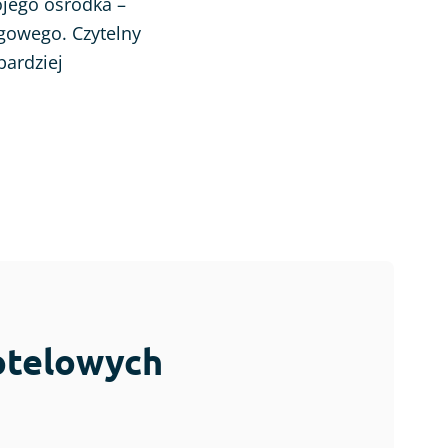
ojego ośrodka –
ngowego. Czytelny
bardziej
hotelowych