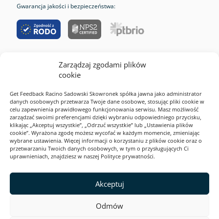
Gwarancja jakości i bezpieczeństwa:
Zarządzaj zgodami plików
RODO
cookie
Cookies
Get Feedback Racino Sadowski Skowronek spółka jawna jako administrator
Polityka prywatności
danych osobowych przetwarza Twoje dane osobowe, stosując pliki cookie w
celu zapewnienia prawidłowego funkcjonowania serwisu. Masz możliwość
Regulamin serwisu
zarządzać swoimi preferencjami dzięki wybraniu odpowiedniego przycisku,
klikając „Akceptuj wszystkie”, „Odrzuć wszystkie” lub „Ustawienia plików
2026 Webankieta
cookie”. Wyrażona zgodę możesz wycofać w każdym momencie, zmieniając
wybrane ustawienia. Więcej informacji o korzystaniu z plików cookie oraz o
przetwarzaniu Twoich danych osobowych, w tym o przysługujących Ci
uprawnieniach, znajdziesz w naszej Polityce prywatności.
Ta strona jest zabezpieczona przez reCAPTCHA i Google. Obowiązują
Polityka prywatności
i
Akceptuj
Warunki korzystania z usługi
.
Odmów