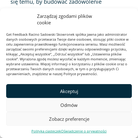
się temu, by budować zadowolenie
klientów.
Zarządzaj zgodami plików
cookie
Inwestycja w narzędzia i rozwiązania, które
Get Feedback Racino Sadowski Skowronek spółka jawna jako administrator
wspomagają i angażują pracowników, w
danych osobowych przetwarza Twoje dane osobowe, stosując pliki cookie w
celu zapewnienia prawidłowego funkcjonowania serwisu. Masz możliwość
konsekwencji rozumiana jest jako inwestycja
zarządzać swoimi preferencjami dzięki wybraniu odpowiedniego przycisku,
klikając „Akceptuj wszystkie”, „Odrzuć wszystkie” lub „Ustawienia plików
w przyszłe zyski firmy, bo to droga do tego,
cookie”. Wyrażona zgodę możesz wycofać w każdym momencie, zmieniając
wybrane ustawienia. Więcej informacji o korzystaniu z plików cookie oraz o
by poprawić całościowe doświadczenie
przetwarzaniu Twoich danych osobowych, w tym o przysługujących Ci
nabywców jej produktów lub usług.
uprawnieniach, znajdziesz w naszej Polityce prywatności.
Akceptuj
Pomożemy Ci zacząć
Odmów
badać zadowolenie z
pracy BOK
Zobacz preferencje
Polityka ciasteczek
Oświadczenie o prywatności