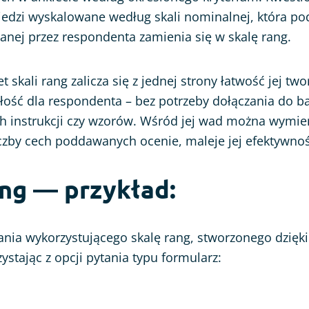
dzi wyskalowane według skali nominalnej, która p
lanej przez respondenta zamienia się w skalę rang.
 skali rang zalicza się z jednej strony łatwość jej two
łość dla respondenta – bez potrzeby dołączania do b
 instrukcji czy wzorów. Wśród jej wad można wymieni
iczby cech poddawanych ocenie, maleje jej efektywno
ang — przykład:
ania wykorzystującego skalę rang, stworzonego dzięki
ystając z opcji pytania typu formularz: