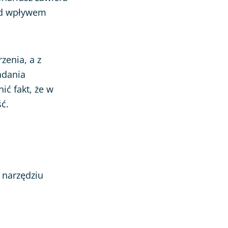
od wpływem
rzenia, a z
adania
ć fakt, że w
ść.
 narzędziu