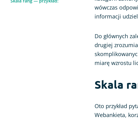
Skala rang — przykład:
Ocena strony www
wówczas odpowie
informacji udzie
Ankieta po wydarzeniu
Do głównych zalet
drugiej zrozumia
skomplikowanych
miarę wzrostu l
Skala r
Oto przykład pyt
Webankieta, korz