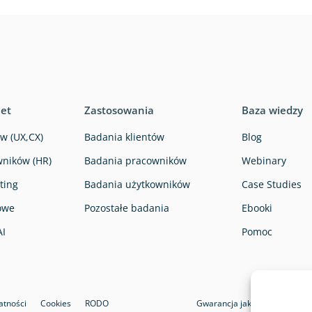
iet
Zastosowania
Baza wiedzy
w (UX,CX)
Badania klientów
Blog
ników (HR)
Badania pracowników
Webinary
ting
Badania użytkowników
Case Studies
owe
Pozostałe badania
Ebooki
AI
Pomoc
atności
Cookies
RODO
Gwarancja jakości i bezpiecz