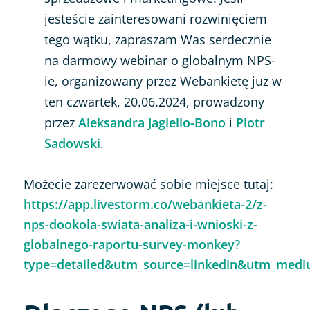
jesteście zainteresowani rozwinięciem
tego wątku, zapraszam Was serdecznie
na darmowy webinar o globalnym NPS-
ie, organizowany przez Webankietę już w
ten czwartek, 20.06.2024, prowadzony
przez
Aleksandra Jagiello-Bono
i
Piotr
Sadowski
.
Możecie zarezerwować sobie miejsce tutaj:
https://app.livestorm.co/webankieta-2/z-
nps-dookola-swiata-analiza-i-wnioski-z-
globalnego-raportu-survey-monkey?
type=detailed&utm_source=linkedin&utm_med