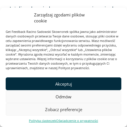
Jeżeli szukasz jednorazowego rozwiązania do
Zarządzaj zgodami plików
pozyskania feedbacku od użytkowników
cookie
twojej strony internetowej, pewnie nie. Jeżeli
Get Feedback Racino Sadowski Skowronek spółka jawna jako administrator
zamierzasz jednak stale monitorować
danych osobowych przetwarza Twoje dane osobowe, stosując pliki cookie w
zachowanie użytkowników i trzymać rękę na
celu zapewnienia prawidłowego funkcjonowania serwisu. Masz możliwość
zarządzać swoimi preferencjami dzięki wybraniu odpowiedniego przycisku,
pulsie swoich klientów i internautów
klikając „Akceptuj wszystkie”, „Odrzuć wszystkie” lub „Ustawienia plików
cookie”. Wyrażona zgodę możesz wycofać w każdym momencie, zmieniając
odwiedzających witrynę lub sklep online,
wybrane ustawienia. Więcej informacji o korzystaniu z plików cookie oraz o
przetwarzaniu Twoich danych osobowych, w tym o przysługujących Ci
kompleksowe narzędzie do badań może być
uprawnieniach, znajdziesz w naszej Polityce prywatności.
rozwiązaniem dla Ciebie.
Akceptuj
Korzyści platformy do ankiet
Odmów
online
Zobacz preferencje
Dlaczego mówimy o kompleksowym
Polityka ciasteczek
Oświadczenie o prywatności
narzędziu? Ponieważ platforma do badań