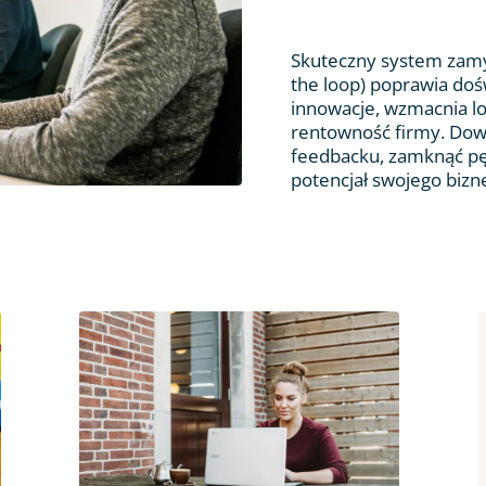
Skuteczny system zamyk
the loop) poprawia doś
innowacje, wzmacnia lo
rentowność firmy. Dowi
feedbacku, zamknąć pę
potencjał swojego bizn