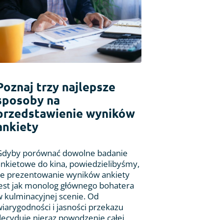
Poznaj trzy najlepsze
sposoby na
przedstawienie wyników
ankiety
Gdyby porównać dowolne badanie
ankietowe do kina, powiedzielibyśmy,
że prezentowanie wyników ankiety
jest jak monolog głównego bohatera
w kulminacyjnej scenie. Od
wiarygodności i jasności przekazu
decyduje nieraz powodzenie całej