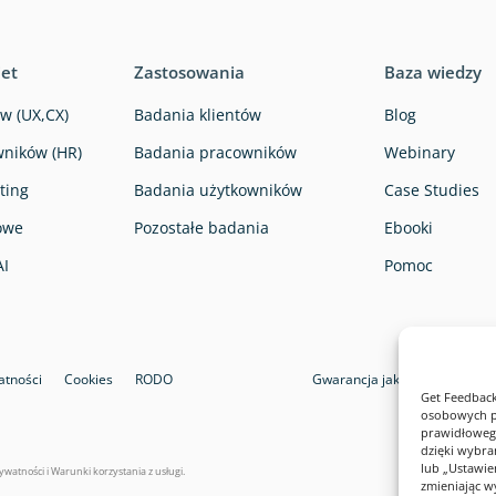
iet
Zastosowania
Baza wiedzy
w (UX,CX)
Badania klientów
Blog
ników (HR)
Badania pracowników
Webinary
ting
Badania użytkowników
Case Studies
owe
Pozostałe badania
Ebooki
AI
Pomoc
atności
Cookies
RODO
Gwarancja jakości i bezpiecz
Get Feedback
osobowych pr
prawidłowego
dzięki wybra
lub „Ustawi
rywatności
i
Warunki korzystania z usługi
.
zmieniając w