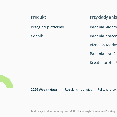
Produkt
Przykłady ank
Przegląd platformy
Badania klientó
Cennik
Badania pracow
Biznes & Marke
Badania branż
Kreator ankiet 
2026 Webankieta
Regulamin serwisu
Polityka pryw
Ta strona jest zabezpieczona przez reCAPTCHA i Google. Obowiązują
Polityka p