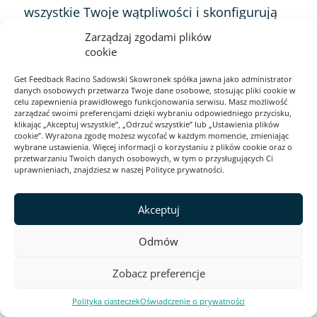
wszystkie Twoje wątpliwości i skonfigurują
za Ciebie kompleksowo ustawienia, abyś jak
Zarządzaj zgodami plików
najszybciej mógł zacząć badać procesy
cookie
rekrutacyjne w swojej organizacji.
Get Feedback Racino Sadowski Skowronek spółka jawna jako administrator
danych osobowych przetwarza Twoje dane osobowe, stosując pliki cookie w
celu zapewnienia prawidłowego funkcjonowania serwisu. Masz możliwość
Zastanawiasz się, jak
zarządzać swoimi preferencjami dzięki wybraniu odpowiedniego przycisku,
klikając „Akceptuj wszystkie”, „Odrzuć wszystkie” lub „Ustawienia plików
cookie”. Wyrażona zgodę możesz wycofać w każdym momencie, zmieniając
przeprowadzić
wybrane ustawienia. Więcej informacji o korzystaniu z plików cookie oraz o
przetwarzaniu Twoich danych osobowych, w tym o przysługujących Ci
uprawnieniach, znajdziesz w naszej Polityce prywatności.
badanie Candidate
Experience?
Akceptuj
Odmów
Zbadaj proces rekrutacyjny i doświadczenia
Zobacz preferencje
kandydatów z szablonem przygotowanym
wspólnie z ekspertką HR, Zytą Machnicką.
Polityka ciasteczek
Oświadczenie o prywatności