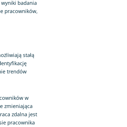
a wyniki badania
ie pracowników,
ożliwiają stałą
entyfikację
nie trendów
racowników w
ie zmieniająca
raca zdalna jest
lsie pracownika