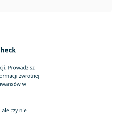
Check
cji. Prowadzisz
formacji zwrotnej
y awansów w
ale czy nie