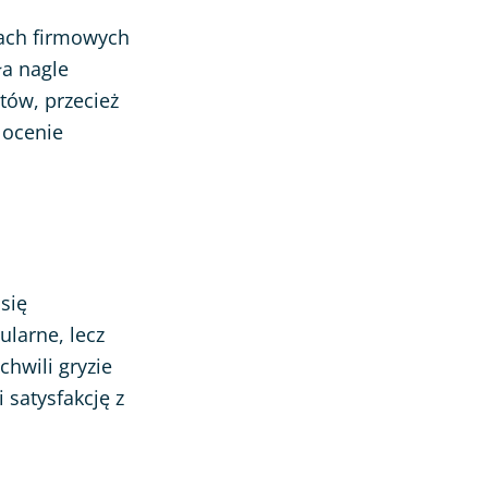
ach firmowych
ła nagle
tów, przecież
 ocenie
się
larne, lecz
chwili gryzie
satysfakcję z