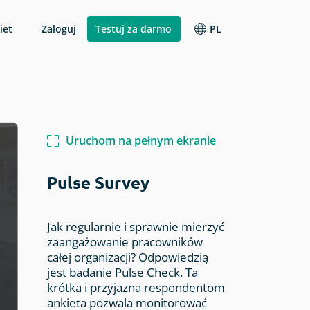
iet
Zaloguj
Testuj za darmo
PL
Zmień język
Pomoc
 firmie
Badania branżowe
Analiza wyników
English
ncie
Wskazówki i odpowiedzi od Zespołu
iczna
Ankieta satysfakcji pacjenta
Webankieta.
Raporty
Polski
Uruchom na pełnym ekranie
Ankieta hotelowa
API i integracje
ktu
Ankieta gastronimiczna
arki
Pulse Survey
Ocena eventu
Automatyzacja i workflow
Ankieta studencka
Jak regularnie i sprawnie mierzyć
zaangażowanie pracowników
całej organizacji? Odpowiedzią
jest badanie Pulse Check. Ta
krótka i przyjazna respondentom
kłady ankiet
ankieta pozwala monitorować