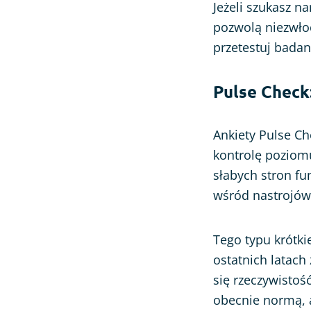
Jeżeli szukasz na
pozwolą niezwło
przetestuj badan
Pulse Check
Ankiety Pulse Ch
kontrolę poziom
słabych stron fu
wśród nastrojów
Tego typu krótki
ostatnich latach
się rzeczywistość
obecnie normą, a