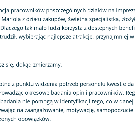
ncja pracowników poszczególnych działów na imprez
 Mariola z działu zakupów, świetna specjalistka, złoży
laczego tak mało ludzi korzysta z dostępnych benefi
atrudził, wybierając najlepsze atrakcje, przynajmniej w
z się, dokąd zmierzamy.
totne z punktu widzenia potrzeb personelu kwestie da 
rowadząc okresowe badania opinii pracowników. Regu
 badania nie pomogą w identyfikacji tego, co w danej 
ywając na zaangażowanie, motywację, samopoczucie i 
erzonych obowiązków.