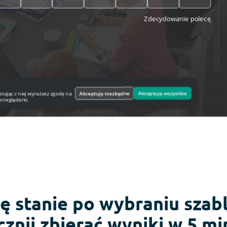
ię stanie po wybraniu szab
cznij zbierać wyniki w 5 mi