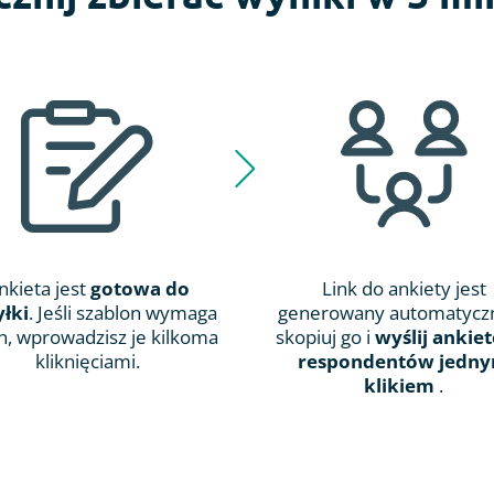
nkieta jest
gotowa do
Link do ankiety jest
łki
. Jeśli szablon wymaga
generowany automatyczn
n, wprowadzisz je kilkoma
skopiuj go i
wyślij ankie
kliknięciami.
respondentów jedn
klikiem
.