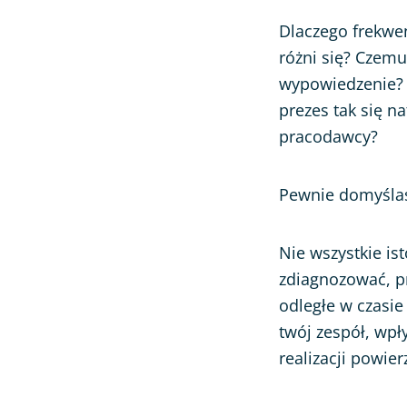
Dlaczego frekwe
różni się? Czemu
wypowiedzenie? D
prezes tak się n
pracodawcy?
Pewnie domyślas
Nie wszystkie is
zdiagnozować, p
odległe w czasie
twój zespół, wpł
realizacji powi