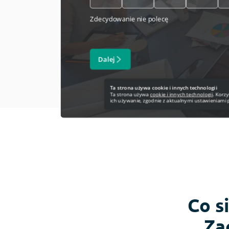
Ocena strony www
Ankieta po wydarzeniu
Co s
Za