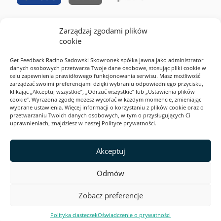
Zarządzaj zgodami plików
RODO
cookie
Cookies
Get Feedback Racino Sadowski Skowronek spółka jawna jako administrator
Polityka prywatności
danych osobowych przetwarza Twoje dane osobowe, stosując pliki cookie w
celu zapewnienia prawidłowego funkcjonowania serwisu. Masz możliwość
Regulamin serwisu
zarządzać swoimi preferencjami dzięki wybraniu odpowiedniego przycisku,
klikając „Akceptuj wszystkie”, „Odrzuć wszystkie” lub „Ustawienia plików
2026 Webankieta
cookie”. Wyrażona zgodę możesz wycofać w każdym momencie, zmieniając
wybrane ustawienia. Więcej informacji o korzystaniu z plików cookie oraz o
przetwarzaniu Twoich danych osobowych, w tym o przysługujących Ci
uprawnieniach, znajdziesz w naszej Polityce prywatności.
Ta strona jest zabezpieczona przez reCAPTCHA i Google. Obowiązują
Polityka prywatności
i
Akceptuj
Warunki korzystania z usługi
.
Odmów
Zobacz preferencje
Polityka ciasteczek
Oświadczenie o prywatności