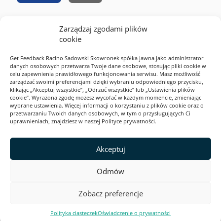
Zarządzaj zgodami plików
RODO
cookie
Cookies
Get Feedback Racino Sadowski Skowronek spółka jawna jako administrator
Polityka prywatności
danych osobowych przetwarza Twoje dane osobowe, stosując pliki cookie w
celu zapewnienia prawidłowego funkcjonowania serwisu. Masz możliwość
Regulamin serwisu
zarządzać swoimi preferencjami dzięki wybraniu odpowiedniego przycisku,
klikając „Akceptuj wszystkie”, „Odrzuć wszystkie” lub „Ustawienia plików
2026 Webankieta
cookie”. Wyrażona zgodę możesz wycofać w każdym momencie, zmieniając
wybrane ustawienia. Więcej informacji o korzystaniu z plików cookie oraz o
przetwarzaniu Twoich danych osobowych, w tym o przysługujących Ci
uprawnieniach, znajdziesz w naszej Polityce prywatności.
Ta strona jest zabezpieczona przez reCAPTCHA i Google. Obowiązują
Polityka prywatności
i
Akceptuj
Warunki korzystania z usługi
.
Odmów
Zobacz preferencje
Polityka ciasteczek
Oświadczenie o prywatności