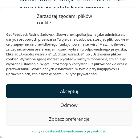
pewność, że opinie będą szczere, a
Zarządzaj zgodami plików
klienci czy pracownicy nie będą musieli
cookie
obawiać się o konsekwencje udzielenia
Get Feedback Racino Sadowski Skowronek spółka jawna jako administrator
negatywnego feedbacku.
danych osobowych przetwarza Twoje dane osobowe, stosując pliki cookie w
celu zapewnienia prawidłowego funkcjonowania serwisu. Masz możliwość
Możesz łatwo sprawić, że Twoja ankieta
zarządzać swoimi preferencjami dzięki wybraniu odpowiedniego przycisku,
klikając „Akceptuj wszystkie”, „Odrzuć wszystkie” lub „Ustawienia plików
będzie wyglądała estetycznie i samym
cookie”. Wyrażona zgodę możesz wycofać w każdym momencie, zmieniając
wybrane ustawienia. Więcej informacji o korzystaniu z plików cookie oraz o
designem zachęcała do wypełnienia.
przetwarzaniu Twoich danych osobowych, w tym o przysługujących Ci
uprawnieniach, znajdziesz w naszej Polityce prywatności.
Poza tym do kwestionariusza możesz
wstawić logo Twojej firmy, mając tym
Akceptuj
samym pewność, że osoba wypełniająca
skojarzy je z Twoją organizacją. O tym jak
Odmów
zaprojektować grafikę ankiety online
Zobacz preferencje
podpowiadamy w poradniku.
Polityka ciasteczek
Oświadczenie o prywatności
Ankieta online pozwala zgromadzić