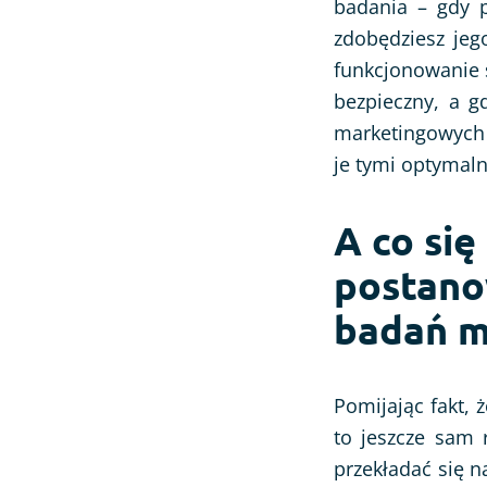
badania – gdy p
zdobędziesz jeg
funkcjonowanie s
bezpieczny, a g
marketingowych 
je tymi optymal
A co się
postano
badań m
Pomijając fakt, 
to jeszcze sam 
przekładać się 