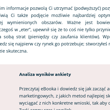
im informacje pozwolą Ci utrzymać (podwyższyć) poz
wią Ci także podjęcie możliwie najbardziej opty
ej wymienionych obszarów. Ważne jest bowie
goś w „eter”, upewnił się że to coś nie tylko przynies
a sobą strat (pieniędzy czy zaufania klientów). 
dz się najpierw czy rynek go potrzebuje; stworzyłe
ie skuteczna.
Analiza wyników ankiety
Przeczytaj eBooka i dowiedz się jak zacząć 
marketingowych, z jakich metod najlepiej sko
wyciągać z nich konkretne wnioski, tak aby 