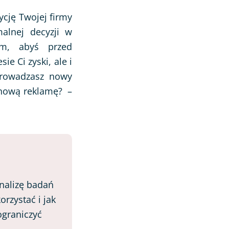
ycję Twojej firmy
malnej decyzji w
m, abyś przed
ie Ci zyski, ale i
Wprowadzasz nowy
ś nową reklamę? –
analizę badań
rzystać i jak
ograniczyć