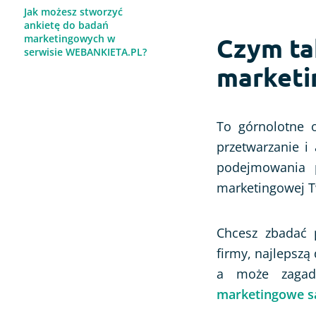
Jak możesz stworzyć
ankietę do badań
marketingowych w
Czym tak
serwisie WEBANKIETA.PL?
market
To górnolotne o
przetwarzanie i
podejmowania pr
marketingowej T
Chcesz zbadać p
firmy, najlepszą
a może zagadn
marketingowe są