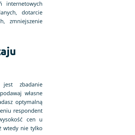
 internetowych
anych, dotarcie
ch, zmniejszenie
aju
m jest zbadanie
 podawaj własne
badasz optymalną
zeniu respondent
 wysokość cen u
ż wtedy nie tylko