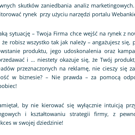
ywnych skutków zaniedbania analiz marketingowych.
torować rynek przy użyciu narzędzi portalu Webankie
aką sytuację – Twoja Firma chce wejść na rynek z 
że robisz wszystko tak jak należy – angażujesz się, 
owstanie produktu, jego udoskonalenia oraz kampa
rzedawać i … niestety okazuje się, że Twój produ
ładów przeznaczonych na reklamę, nie cieszy się z
ność w biznesie? – Nie prawda – za pomocą odpo
obiec!
pamiętał, by nie kierować się wyłącznie intuicją p
ngowych i kształtowaniu strategii firmy, z pewn
kces w swojej dziedzinie!