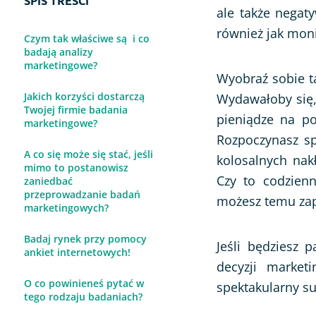
SPIS TREŚCI
Ocena strony www
ale także negat
również jak moni
Ankieta po wydarzeniu
Czym tak właściwe są i co
badają analizy
marketingowe?
Wyobraź sobie t
Jakich korzyści dostarczą
Wydawałoby się, 
Twojej firmie badania
pieniądze na p
marketingowe?
Rozpoczynasz sp
A co się może się stać, jeśli
kolosalnych nak
mimo to postanowisz
Czy to codzien
zaniedbać
przeprowadzanie badań
możesz temu zap
marketingowych?
Badaj rynek przy pomocy
Jeśli będziesz 
ankiet internetowych!
decyzji marketi
O co powinieneś pytać w
spektakularny su
tego rodzaju badaniach?