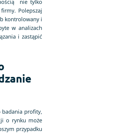
nością nie tylko
firmy. Polepszaj
ób kontrolowany i
byte w analizach
zania i zastąpić
o
dzanie
 badania profity,
cji o rynku może
epszym przypadku