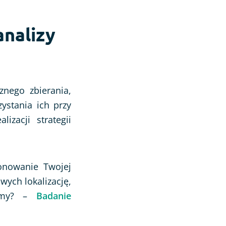
analizy
znego zbierania,
ystania ich przy
izacji strategii
jonowanie Twojej
wych lokalizację,
irmy? –
Badanie