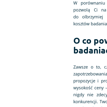
W porównaniu 
pozwolą Ci na 
do olbrzymiej l
kosztów badania,
O co po
badania
Zawsze o to, c
zapotrzebowani
propozycje i pr
wysokość ceny –
nigdy nie zdec
konkurencji. Two