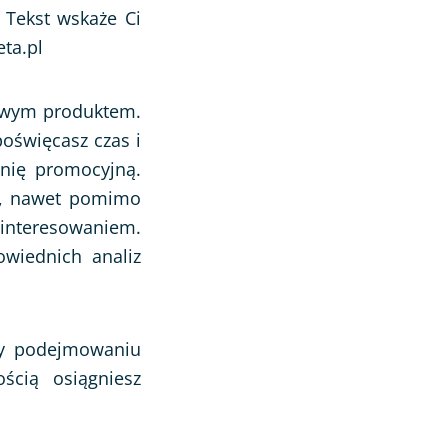
 Tekst wskaże Ci
ta.pl
nowym produktem.
poświęcasz czas i
nię promocyjną.
kt, nawet pomimo
ainteresowaniem.
wiednich analiz
rzy podejmowaniu
ością osiągniesz