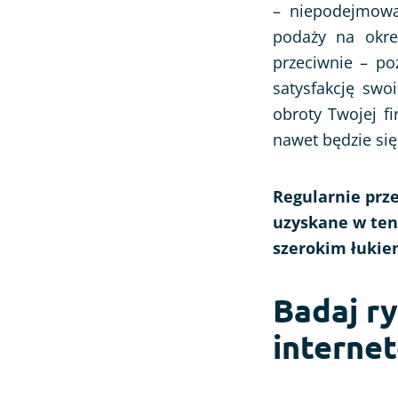
– niepodejmowan
podaży na okreś
przeciwnie – po
satysfakcję swo
obroty Twojej fi
nawet będzie się
Regularnie prz
uzyskane w ten
szerokim łukie
Badaj r
interne