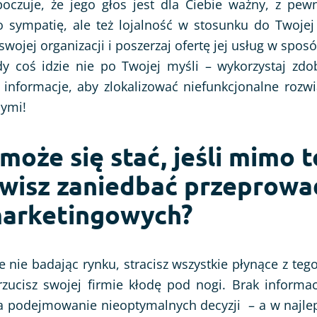
oczuje, że jego głos jest dla Ciebie ważny, z pew
o sympatię, ale też lojalność w stosunku do Twojej 
wojej organizacji i poszerzaj ofertę jej usług w spos
dy coś idzie nie po Twojej myśli – wykorzystaj zdo
informacje, aby zlokalizować niefunkcjonalne rozwią
nymi!
 może się stać, jeśli mimo t
wisz zaniedbać przeprowa
arketingowych?
że nie badając rynku, stracisz wszystkie płynące z tego
rzucisz swojej firmie kłodę pod nogi. Brak informa
na podejmowanie nieoptymalnych decyzji – a w najl