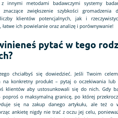
z innymi metodami badawczymi systemy badań
znaczące zwiększenie szybkości gromadzenia d
iczby klientów potencjalnych, jak i rzeczywisty
 łatwe ich powielanie oraz analizę i porównywanie!
winieneś pytać w tego rodz
ch?
zego chciałbyś się dowiedzieć. Jeśli Twoim cele
a na konkretny produkt – pytaj o oczekiwania lub
oś klientów aby ustosunkowali się do nich. Gdy 
 poproś o maksymalną granicę, po której przekroc
yduje się na zakup danego artykułu, ale też o
rząc ankietę nigdy nie trać z oczu jej celu, poniewa