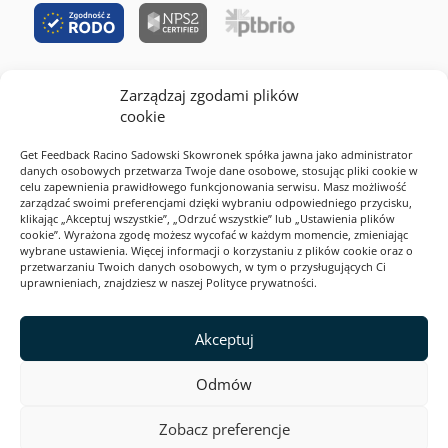
Zarządzaj zgodami plików
RODO
cookie
Cookies
Get Feedback Racino Sadowski Skowronek spółka jawna jako administrator
Polityka prywatności
danych osobowych przetwarza Twoje dane osobowe, stosując pliki cookie w
celu zapewnienia prawidłowego funkcjonowania serwisu. Masz możliwość
Regulamin serwisu
zarządzać swoimi preferencjami dzięki wybraniu odpowiedniego przycisku,
klikając „Akceptuj wszystkie”, „Odrzuć wszystkie” lub „Ustawienia plików
2026 Webankieta
cookie”. Wyrażona zgodę możesz wycofać w każdym momencie, zmieniając
wybrane ustawienia. Więcej informacji o korzystaniu z plików cookie oraz o
przetwarzaniu Twoich danych osobowych, w tym o przysługujących Ci
uprawnieniach, znajdziesz w naszej Polityce prywatności.
Ta strona jest zabezpieczona przez reCAPTCHA i Google. Obowiązują
Polityka prywatności
i
Akceptuj
Warunki korzystania z usługi
.
Odmów
Zobacz preferencje