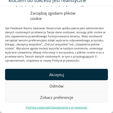
kluczem do sukcesu jest realistyczne
podejście do obietnic i ścisła współpraca na
Zarządzaj zgodami plików
każdym etapie procesu.
cookie
Get Feedback Racino Sadowski Skowronek spółka jawna jako administrator
Zapraszam do subskrypcji mojego
danych osobowych przetwarza Twoje dane osobowe, stosując pliki cookie w
celu zapewnienia prawidłowego funkcjonowania serwisu. Masz możliwość
newslettera na LinkedIn, aby być na bieżąco
zarządzać swoimi preferencjami dzięki wybraniu odpowiedniego przycisku,
klikając „Akceptuj wszystkie”, „Odrzuć wszystkie” lub „Ustawienia plików
z kolejnymi odcinkami i inspiracjami
cookie”. Wyrażona zgodę możesz wycofać w każdym momencie, zmieniając
dotyczącymi współpracy między
wybrane ustawienia. Więcej informacji o korzystaniu z plików cookie oraz o
przetwarzaniu Twoich danych osobowych, w tym o przysługujących Ci
marketingiem a CX:
Subskrybuj na LinkedIn
.
uprawnieniach, znajdziesz w naszej Polityce prywatności.
Akceptuj
Dziękuję za lekturę i czekam na Wasze opinie
oraz pomysły na ulepszanie relacji między
Odmów
marketingiem a CX. Czy widzicie możliwość
Zobacz preferencje
zastosowania tych metod w Waszych
organizacjach? Podzielcie się swoimi
Polityka ciasteczek
Oświadczenie o prywatności
doświadczeniami!