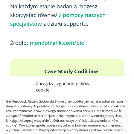
Na każdym etapie badania możesz
skorzystać również z
pomocy naszych
specjalistów
z działu supportu.
Źródło:
mondofrank.com/pie
Case Study CodiLime
Zarządzaj zgodami plików
Sprawdź przed jakim
cookie
wyzwaniem stanęła firma
Get Feedback Racino Sadowski Skowronek spółka jawna jako administrator
w badaniu satysfakcji
danych osobowych przetwarza Twoje dane osobowe, stosując pliki cookie w
celu zapewnienia prawidłowego funkcjonowania serwisu. Masz możliwość
pracowników i jak
zarządzać swoimi preferencjami dzięki wybraniu odpowiedniego przycisku,
klikając „Akceptuj wszystkie”, „Odrzuć wszystkie” lub „Ustawienia plików
Webankieta pomogła
cookie”. Wyrażona zgodę możesz wycofać w każdym momencie, zmieniając
wybrane ustawienia. Więcej informacji o korzystaniu z plików cookie oraz o
firmie wdrożyć system do