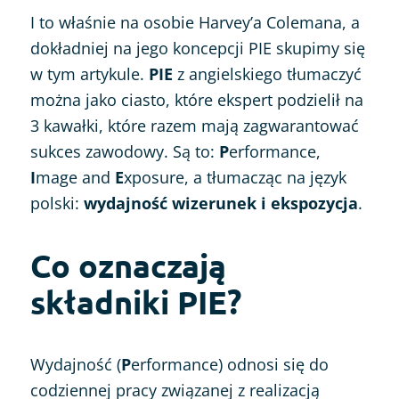
I to właśnie na osobie Harvey’a Colemana, a
dokładniej na jego koncepcji PIE skupimy się
w tym artykule.
PIE
z angielskiego tłumaczyć
można jako ciasto, które ekspert podzielił na
3 kawałki, które razem mają zagwarantować
sukces zawodowy. Są to:
P
erformance,
I
mage and
E
xposure, a tłumacząc na język
polski:
wydajność wizerunek i ekspozycja
.
Co oznaczają
składniki PIE?
Wydajność (
P
erformance) odnosi się do
codziennej pracy związanej z realizacją