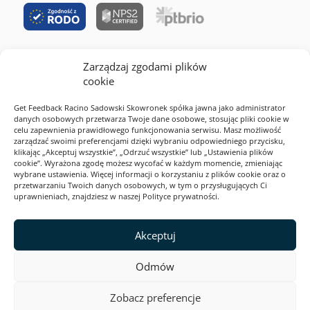
Zarządzaj zgodami plików
RODO
cookie
Cookies
Get Feedback Racino Sadowski Skowronek spółka jawna jako administrator
Polityka prywatności
danych osobowych przetwarza Twoje dane osobowe, stosując pliki cookie w
celu zapewnienia prawidłowego funkcjonowania serwisu. Masz możliwość
Regulamin serwisu
zarządzać swoimi preferencjami dzięki wybraniu odpowiedniego przycisku,
klikając „Akceptuj wszystkie”, „Odrzuć wszystkie” lub „Ustawienia plików
2026 Webankieta
cookie”. Wyrażona zgodę możesz wycofać w każdym momencie, zmieniając
wybrane ustawienia. Więcej informacji o korzystaniu z plików cookie oraz o
przetwarzaniu Twoich danych osobowych, w tym o przysługujących Ci
uprawnieniach, znajdziesz w naszej Polityce prywatności.
Ta strona jest zabezpieczona przez reCAPTCHA i Google. Obowiązują
Polityka prywatności
i
Akceptuj
Warunki korzystania z usługi
.
Odmów
Zobacz preferencje