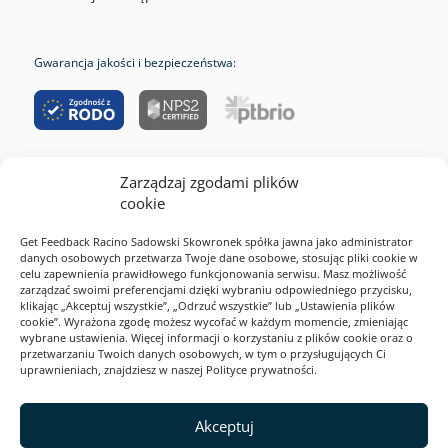
Gwarancja jakości i bezpieczeństwa:
Zarządzaj zgodami plików
RODO
cookie
Cookies
Get Feedback Racino Sadowski Skowronek spółka jawna jako administrator
Polityka prywatności
danych osobowych przetwarza Twoje dane osobowe, stosując pliki cookie w
celu zapewnienia prawidłowego funkcjonowania serwisu. Masz możliwość
Regulamin serwisu
zarządzać swoimi preferencjami dzięki wybraniu odpowiedniego przycisku,
klikając „Akceptuj wszystkie”, „Odrzuć wszystkie” lub „Ustawienia plików
2026 Webankieta
cookie”. Wyrażona zgodę możesz wycofać w każdym momencie, zmieniając
wybrane ustawienia. Więcej informacji o korzystaniu z plików cookie oraz o
przetwarzaniu Twoich danych osobowych, w tym o przysługujących Ci
uprawnieniach, znajdziesz w naszej Polityce prywatności.
Ta strona jest zabezpieczona przez reCAPTCHA i Google. Obowiązują
Polityka prywatności
i
Akceptuj
Warunki korzystania z usługi
.