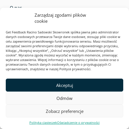
O nas
Zarządzaj zgodami plików
Kontakt
cookie
Opinie klientów
Get Feedback Racino Sadowski Skowronek spółka jawna jako administrator
danych osobowych przetwarza Twoje dane osobowe, stosując pliki cookie w
Program partnerski
celu zapewnienia prawidłowego funkcjonowania serwisu. Masz możliwość
zarządzać swoimi preferencjami dzięki wybraniu odpowiedniego przycisku,
Deklaracja dostępności
klikając „Akceptuj wszystkie”, „Odrzuć wszystkie” lub „Ustawienia plików
cookie”. Wyrażona zgodę możesz wycofać w każdym momencie, zmieniając
wybrane ustawienia. Więcej informacji o korzystaniu z plików cookie oraz o
przetwarzaniu Twoich danych osobowych, w tym o przysługujących Ci
Gwarancja jakości i bezpieczeństwa:
uprawnieniach, znajdziesz w naszej Polityce prywatności.
Akceptuj
Odmów
RODO
Zobacz preferencje
Cookies
Polityka ciasteczek
Oświadczenie o prywatności
Polityka prywatności