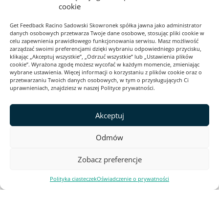
cookie
Get Feedback Racino Sadowski Skowronek spółka jawna jako administrator
danych osobowych przetwarza Twoje dane osobowe, stosując pliki cookie w
RODO
celu zapewnienia prawidłowego funkcjonowania serwisu. Masz możliwość
zarządzać swoimi preferencjami dzięki wybraniu odpowiedniego przycisku,
Cookies
klikając „Akceptuj wszystkie”, „Odrzuć wszystkie” lub „Ustawienia plików
cookie”. Wyrażona zgodę możesz wycofać w każdym momencie, zmieniając
Polityka prywatności
wybrane ustawienia. Więcej informacji o korzystaniu z plików cookie oraz o
przetwarzaniu Twoich danych osobowych, w tym o przysługujących Ci
Regulamin serwisu
uprawnieniach, znajdziesz w naszej Polityce prywatności.
2026 Webankieta
Akceptuj
Odmów
Ta strona jest zabezpieczona przez reCAPTCHA i Google. Obowiązują
Polityka prywatności
i
Warunki korzystania z usługi
.
Zobacz preferencje
Polityka ciasteczek
Oświadczenie o prywatności