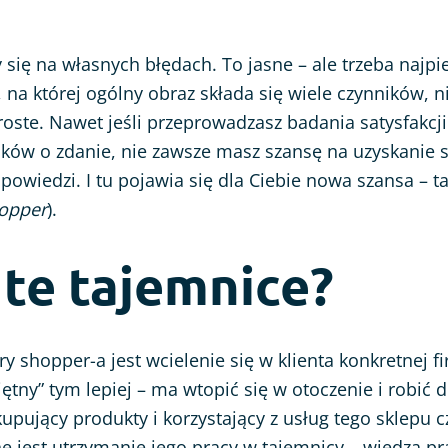
 się na własnych błędach. To jasne – ale trzeba najpi
, na której ogólny obraz składa się wiele czynników, n
oste. Nawet jeśli przeprowadzasz badania satysfakcji 
ków o zdanie, nie zawsze masz szansę na uzyskanie s
owiedzi. I tu pojawia się dla Ciebie nowa szansa – ta
hopper
).
 te tajemnice?
 shopper-a jest wcielenie się w klienta konkretnej fi
iętny” tym lepiej – ma wtopić się w otoczenie i robić 
upujący produkty i korzystający z usług tego sklepu c
e jest utrzymanie jego pracy w tajemnicy – wiedza pr