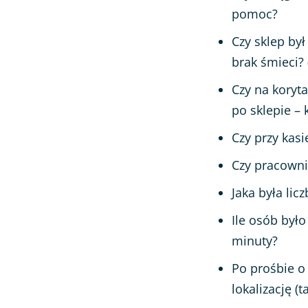
pomoc?
Czy sklep by
brak śmieci? (
Czy na koryta
po sklepie – 
Czy przy kas
Czy pracownik
Jaka była lic
Ile osób było
minuty?
Po prośbie o
lokalizację (t