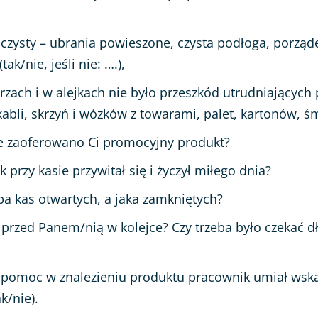
ł czysty – ubrania powieszone, czysta podłoga, porząd
tak/nie, jeśli nie: ….),
rzach i w alejkach nie było przeszkód utrudniających 
kabli, skrzyń i wózków z towarami, palet, kartonów, śm
ie zaoferowano Ci promocyjny produkt?
 przy kasie przywitał się i życzył miłego dnia?
zba kas otwartych, a jaka zamkniętych?
 przed Panem/nią w kolejce? Czy trzeba było czekać dł
 pomoc w znalezieniu produktu pracownik umiał wska
ak/nie).