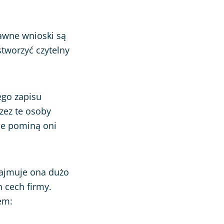
awne wnioski są
tworzyć czytelny
ego zapisu
zez te osoby
ie pominą oni
zajmuje ona dużo
 cech firmy.
em: