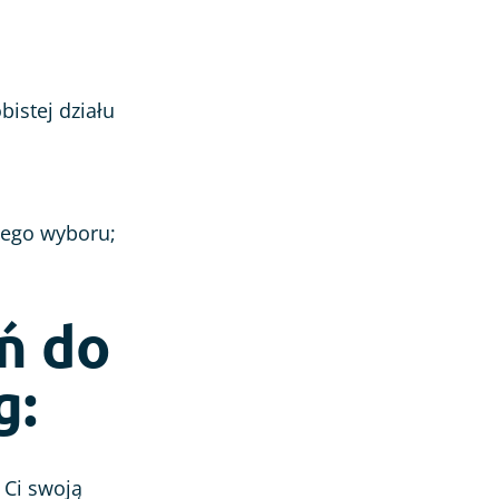
istej działu
nego wyboru;
ń do
g:
 Ci swoją