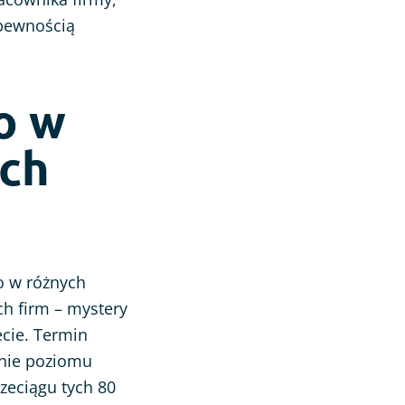
 pewnością
o w
ich
o w różnych
ch firm – mystery
cie. Termin
anie poziomu
rzeciągu tych 80