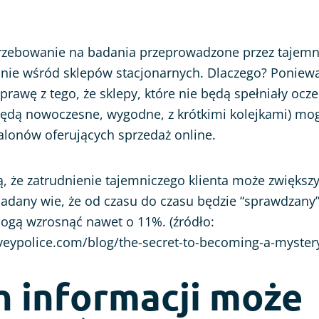
trzebowanie na badania przeprowadzone przez tajemni
ólnie wśród sklepów stacjonarnych. Dlaczego? Poniew
sprawę z tego, że sklepy, które nie będą spełniały ocz
ędą nowoczesne, wygodne, z krótkimi kolejkami) mog
alonów oferujących sprzedaż online.
, że zatrudnienie tajemniczego klienta może zwiększyć
 badany wie, że od czasu do czasu będzie “sprawdzany”
mogą wzrosnąć nawet o 11%. (źródło:
veypolice.com/blog/the-secret-to-becoming-a-mystery
h informacji może