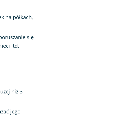
ek na półkach,
poruszanie się
ieci itd.
użej niż 3
zać jego