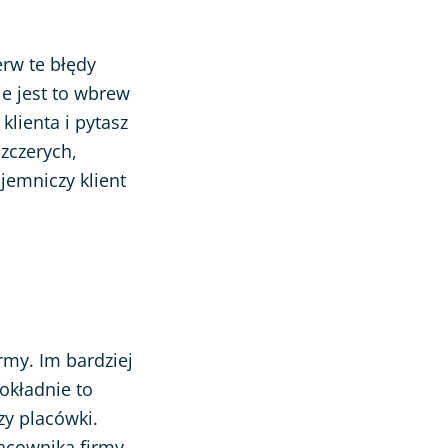
erw te błędy
ie jest to wbrew
klienta i pytasz
zczerych,
jemniczy klient
rmy. Im bardziej
dokładnie to
zy placówki.
acownika firmy,