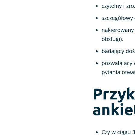
czytelny i zr
szczegółowy 
nakierowany 
obsługi),
badający doś
pozwalający 
pytania otwa
Przyk
ankie
Czy w ciągu 