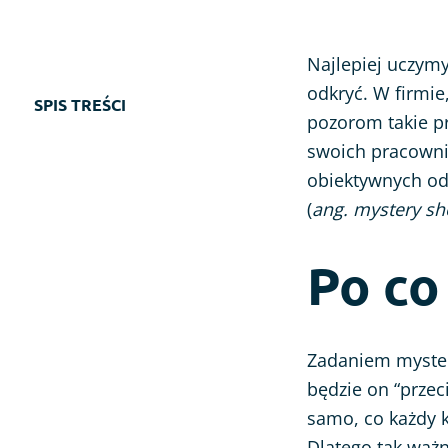
Ocena strony www
Ankieta po wydarzeniu
Najlepiej uczymy
odkryć. W firmie
SPIS TREŚCI
pozorom takie pr
swoich pracowni
obiektywnych odp
(
ang. mystery s
Po co
Zadaniem mystery
będzie on “przec
samo, co każdy k
Dlatego tak ważn