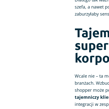
szefa, a nawet p
zaburzyłaby sens
Tajem
super
korpo
Wcale nie – ta m
branżach. Wzbudz
shopper może po
tajemniczy klie
integracji w zesp