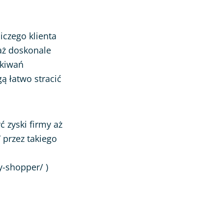
czego klienta
aż doskonale
ekiwań
ą łatwo stracić
 zyski firmy aż
 przez takiego
-shopper/ )