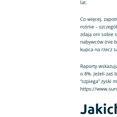
lat.
Co więcej, zapo
rośnie – szczeg
zdają oni sobie 
nabywców (nie b
kupca na rzecz s
Raporty wskazują
o 8%. Jeżeli zaś
“szpiega” zyski 
https://www.sur
Jakic