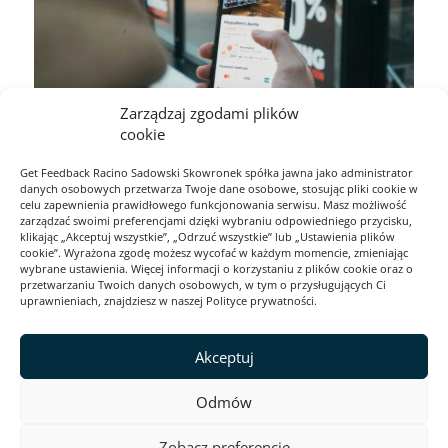
Zarządzaj zgodami plików
cookie
E-commerce: Jak zebrać więcej
Get Feedback Racino Sadowski Skowronek spółka jawna jako administrator
danych osobowych przetwarza Twoje dane osobowe, stosując pliki cookie w
opinii od klientów w Black
celu zapewnienia prawidłowego funkcjonowania serwisu. Masz możliwość
zarządzać swoimi preferencjami dzięki wybraniu odpowiedniego przycisku,
Friday?
klikając „Akceptuj wszystkie”, „Odrzuć wszystkie” lub „Ustawienia plików
cookie”. Wyrażona zgodę możesz wycofać w każdym momencie, zmieniając
wybrane ustawienia. Więcej informacji o korzystaniu z plików cookie oraz o
Black Friday i inne wydarzenia promocyjne, takie
przetwarzaniu Twoich danych osobowych, w tym o przysługujących Ci
uprawnieniach, znajdziesz w naszej Polityce prywatności.
jak Cyber Monday czy Black Weeks, to idealny
czas na zwiększenie sprzedaży, ale także
doskonała okazja do zbierania opinii klientów. W
Akceptuj
tym artykule dowiesz się, jak skutecznie zbierać
feedback i wykorzystywać go do rozwoju
Odmów
biznesu.
Zobacz preferencje