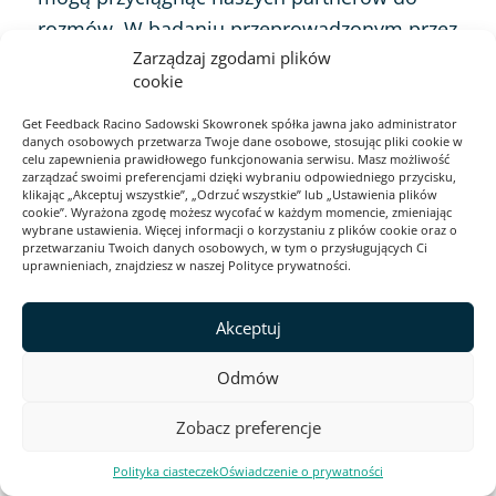
rozmów. W badaniu przeprowadzonym przez
Zarządzaj zgodami plików
HBS
Kate Barasz i Michael Norton odkryli, że ​​
cookie
większość ludzi zakłada, że ​​odmówienie
odpowiedzi na pytanie, które mogłoby
Get Feedback Racino Sadowski Skowronek spółka jawna jako administrator
danych osobowych przetwarza Twoje dane osobowe, stosując pliki cookie w
powodować jakieś negatywne skojarzenia,
celu zapewnienia prawidłowego funkcjonowania serwisu. Masz możliwość
zarządzać swoimi preferencjami dzięki wybraniu odpowiedniego przycisku,
np.”Czy kiedykolwiek nie dopełniłeś swoich
klikając „Akceptuj wszystkie”, „Odrzuć wszystkie” lub „Ustawienia plików
cookie”. Wyrażona zgodę możesz wycofać w każdym momencie, zmieniając
obowiązków w pracy?” jest lepsze niż
wybrane ustawienia. Więcej informacji o korzystaniu z plików cookie oraz o
przetwarzaniu Twoich danych osobowych, w tym o przysługujących Ci
odpowiedź twierdząca.
uprawnieniach, znajdziesz w naszej Polityce prywatności.
Okazuje się, że taka intuicja jest… błędna!
Akceptuj
Kiedy poprosili ludzi, aby przyjęli
Odmów
perspektywę rekrutera i wybrali jednego z
dwóch kandydatów, prawie 90% wolało
Zobacz preferencje
kandydata, który szczerze odpowiedział na
Polityka ciasteczek
Oświadczenie o prywatności
pytanie.