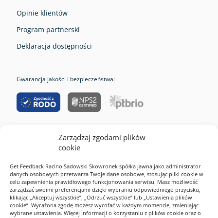
Opinie klientów
Program partnerski
Deklaracja dostępności
Gwarancja jakości i bezpieczeństwa:
Zarządzaj zgodami plików
RODO
cookie
Cookies
Get Feedback Racino Sadowski Skowronek spółka jawna jako administrator
Polityka prywatności
danych osobowych przetwarza Twoje dane osobowe, stosując pliki cookie w
celu zapewnienia prawidłowego funkcjonowania serwisu. Masz możliwość
Regulamin serwisu
zarządzać swoimi preferencjami dzięki wybraniu odpowiedniego przycisku,
klikając „Akceptuj wszystkie”, „Odrzuć wszystkie” lub „Ustawienia plików
2026 Webankieta
cookie”. Wyrażona zgodę możesz wycofać w każdym momencie, zmieniając
wybrane ustawienia. Więcej informacji o korzystaniu z plików cookie oraz o