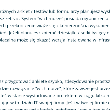
różnych ankiet / testów lub formularzy planujesz wysła
z zebrać. System “w chmurze” posiada ograniczenia i
ych przekroczenie wiąże się z koniecznością wykupie
ń. Jeżeli planujesz zbierać dziesiątki / setki tysięcy
łacalna może się okazać wersja instalowana w infras
esz przygotować ankietę szybko, zdecydowanie prosts
zie rozwiązanie “w chmurze”, które zawsze jest prze
steś w stanie wystartować z projektem w ciągu kilku m
ując w to działu IT swojej firmy. Jeśli w twojej firmie
edury rozpoczęcia badań, poinformuj nas o tym by