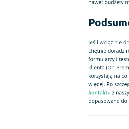
nawet budżety ma
Podsum
Jeśli wciąż nie 
chętnie doradzi
formularzy i tes
klienta (On-Prem
korzystają na co
więcej. Po szcz
kontaktu
z naszy
dopasowane do i