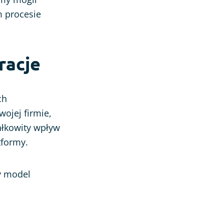
m procesie
racje
ch
wojej firmie,
ałkowity wpływ
tformy.
y model