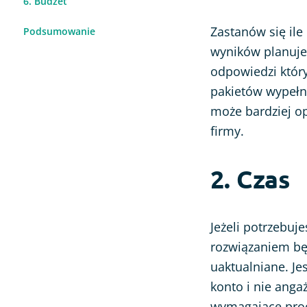
6. Budżet
Zastanów się ile 
Podsumowanie
wyników planujes
odpowiedzi któr
pakietów wypełnie
może bardziej op
firmy.
2. Czas
Jeżeli potrzebuj
rozwiązaniem będ
uaktualniane. Je
konto i nie angaż
wymagające proc