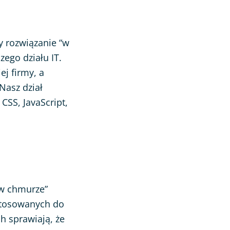
y rozwiązanie “w
ego działu IT.
j firmy, a
Nasz dział
CSS, JavaScript,
“w chmurze”
ostosowanych do
h sprawiają, że