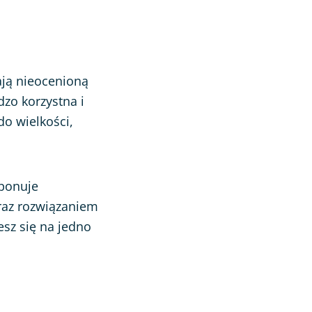
ają nieocenioną
dzo korzystna i
o wielkości,
sponuje
raz rozwiązaniem
esz się na jedno