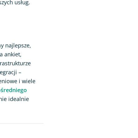
szych usług.
my najlepsze,
 ankiet,
rastrukturze
gracji –
eniowe i wiele
średniego
ie idealnie