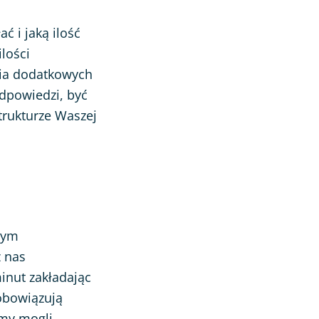
ć i jaką ilość
lości
nia dodatkowych
 odpowiedzi, być
trukturze Waszej
zym
z nas
inut zakładając
 obowiązują
śmy mogli