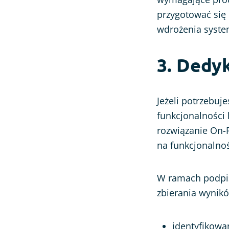
przygotować się
wdrożenia syste
3. Dedy
Jeżeli potrzebu
funkcjonalności l
rozwiązanie On-P
na funkcjonalnoś
W ramach podpi
zbierania wynikó
identyfikowa