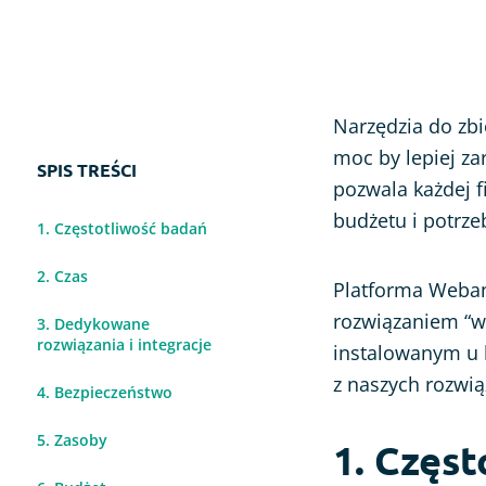
Ocena strony www
Ankieta po wydarzeniu
Narzędzia do zbi
moc by lepiej za
SPIS TREŚCI
pozwala każdej 
budżetu i potrze
1. Częstotliwość badań
2. Czas
Platforma Weban
rozwiązaniem “w
3. Dedykowane
rozwiązania i integracje
instalowanym u k
z naszych rozwią
4. Bezpieczeństwo
5. Zasoby
1. Częs