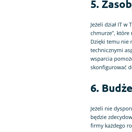
5. Zaso
Jeżeli dział IT 
chmurze”, które 
Dzięki temu nie
technicznymi asp
wsparcia pomoże 
skonfigurować d
6. Budż
Jeżeli nie dysp
będzie zdecydow
firmy każdego ro