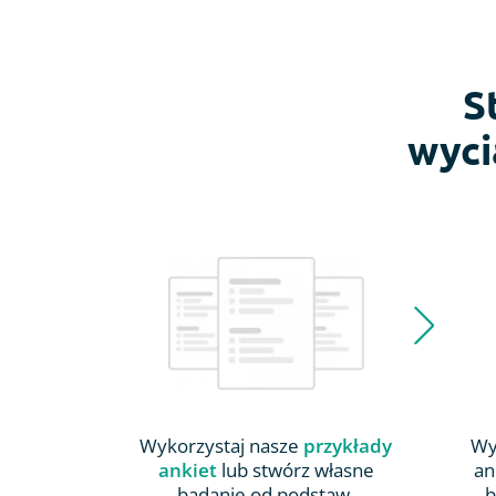
S
wyci
Wykorzystaj nasze
przykłady
Wy
ankiet
lub stwórz własne
an
badanie od podstaw.
b