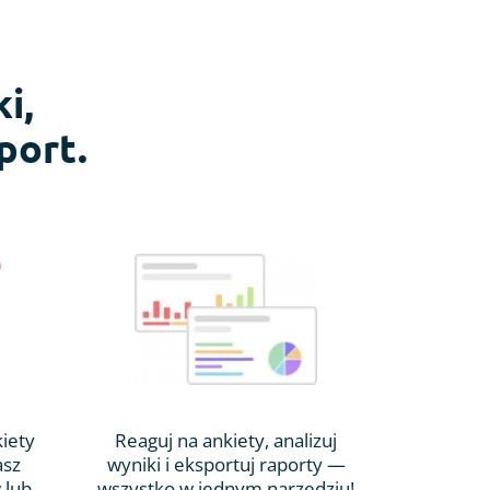
i,
port.
kiety
Reaguj na ankiety, analizuj
asz
wyniki i eksportuj raporty —
 lub
wszystko w jednym narzędziu!