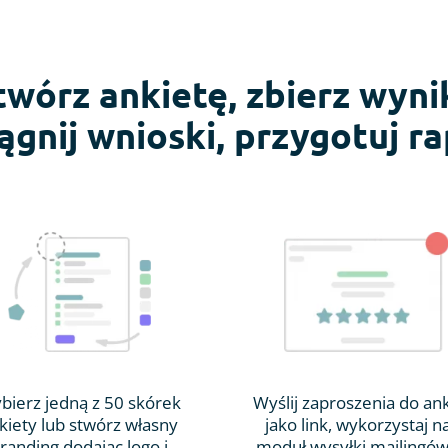
twórz ankietę, zbierz wynik
ągnij wnioski, przygotuj ra
bierz jedną z 50 skórek
Wyślij zaproszenia do an
kiety lub stwórz własny
jako link, wykorzystaj n
randing dodając logo i
moduł wysyłki mailingów