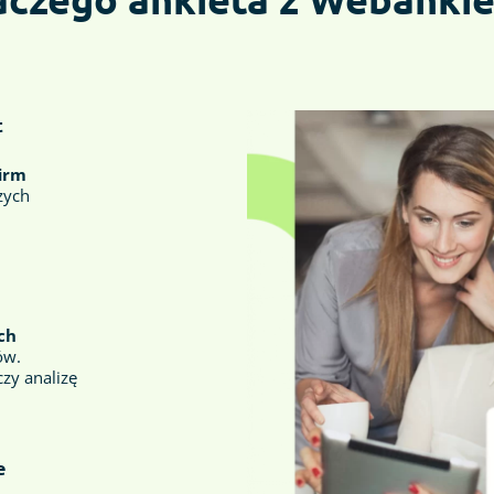
t
firm
zych
ch
ów.
zy analizę
e