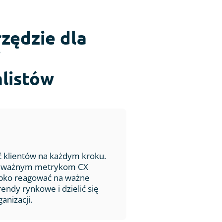
zędzie dla
i
alistów
ć klientów na każdym kroku.
im ważnym metrykom CX
bko reagować na ważne
rendy rynkowe i dzielić się
nizacji.