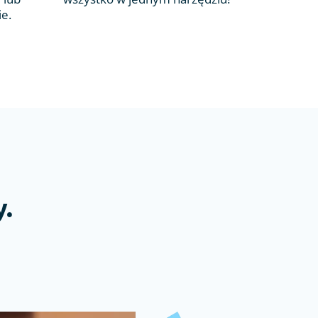
ie.
.