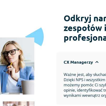
Odkryj nar
zespołów 
profesjon
CX Managerzy
Ważne jest, aby słucha
Dzięki NPS i wszystk
możemy pomóc Ci szy
opinie, identyfikować t
wynikami wewnątrz orga