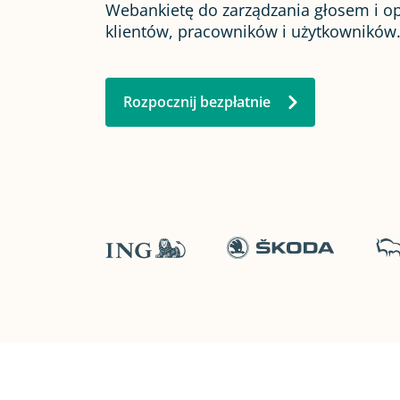
Webankietę do zarządzania głosem i o
Ocena strony www
klientów, pracowników i użytkowników
Ankieta po wydarzeniu
Rozpocznij bezpłatnie