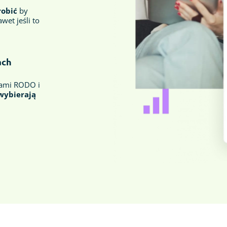
robić
by
wet jeśli to
ach
iami RODO i
wybierają