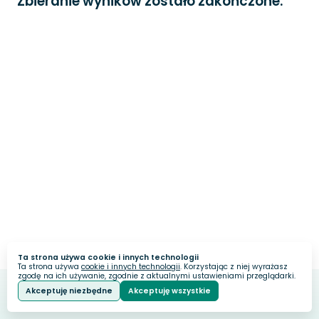
Zbieranie wyników zostało zakończone.
Ta strona używa cookie i innych technologii
Ta strona używa
cookie i innych technologii
. Korzystając z niej wyrażasz
zgodę na ich używanie, zgodnie z aktualnymi ustawieniami przeglądarki.
Akceptuję niezbędne
Akceptuję wszystkie
Webankieta
Stworzone na