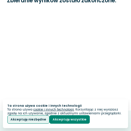
Zbieranie wyników zostało zakończone.
Ta strona używa cookie i innych technologii
Ta strona używa
cookie i innych technologii
. Korzystając z niej wyrażasz
zgodę na ich używanie, zgodnie z aktualnymi ustawieniami przeglądarki.
Akceptuję niezbędne
Akceptuję wszystkie
Webankieta
Stworzone na