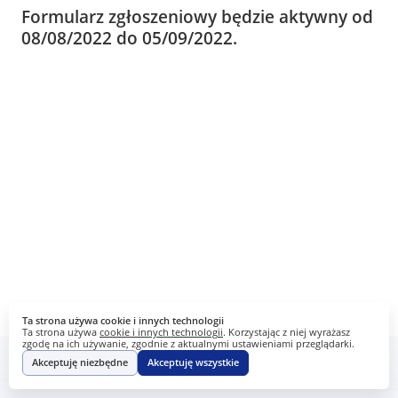
Formularz zgłoszeniowy będzie aktywny od
08/08/2022 do 05/09/2022.
Ta strona używa cookie i innych technologii
Ta strona używa
cookie i innych technologii
. Korzystając z niej wyrażasz
zgodę na ich używanie, zgodnie z aktualnymi ustawieniami przeglądarki.
Akceptuję niezbędne
Akceptuję wszystkie
Webankieta
Stworzone na