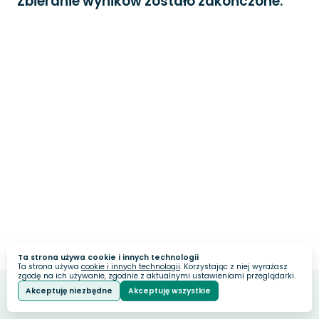
Zbieranie wyników zostało zakończone.
Ta strona używa cookie i innych technologii
Ta strona używa
cookie i innych technologii
. Korzystając z niej wyrażasz
zgodę na ich używanie, zgodnie z aktualnymi ustawieniami przeglądarki.
Akceptuję niezbędne
Akceptuję wszystkie
Webankieta
Stworzone na