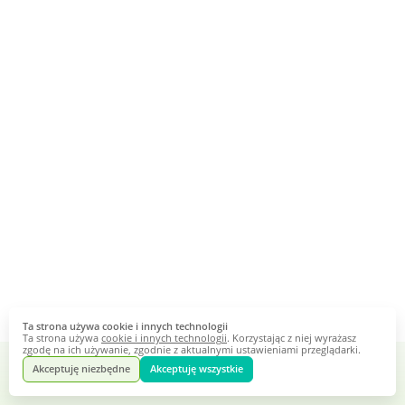
Ta strona używa cookie i innych technologii
Ta strona używa
cookie i innych technologii
. Korzystając z niej wyrażasz
zgodę na ich używanie, zgodnie z aktualnymi ustawieniami przeglądarki.
Akceptuję niezbędne
Akceptuję wszystkie
Webankieta
Stworzone na