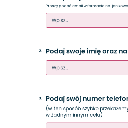
Proszę podać email w formacie np.
jan.kow
Podaj swoje imię oraz na
2
.
Podaj swój numer telefo
3
.
(w ten sposób szybko przekażemy
w żadnym innym celu)