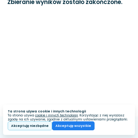
Zbieranie wyników zostało zakończone.
Ta strona używa cookie i innych technologii
Ta strona używa
cookie i innych technologii
. Korzystając z niej wyrażasz
zgodę na ich używanie, zgodnie z aktualnymi ustawieniami przeglądarki.
Akceptuję niezbędne
Akceptuję wszystkie
Webankieta
Stworzone na