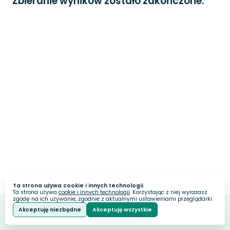
Zbieranie wyników zostało zakończone.
Ta strona używa cookie i innych technologii
Ta strona używa
cookie i innych technologii
. Korzystając z niej wyrażasz
zgodę na ich używanie, zgodnie z aktualnymi ustawieniami przeglądarki.
Akceptuję niezbędne
Akceptuję wszystkie
Webankieta
Stworzone na