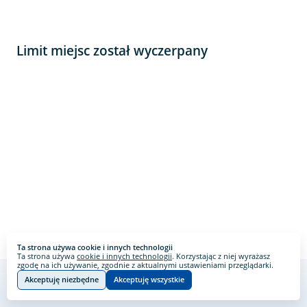
Limit miejsc został wyczerpany
Ta strona używa cookie i innych technologii
Ta strona używa
cookie i innych technologii
. Korzystając z niej wyrażasz
zgodę na ich używanie, zgodnie z aktualnymi ustawieniami przeglądarki.
Akceptuję niezbędne
Akceptuję wszystkie
Webankieta
Stworzone na