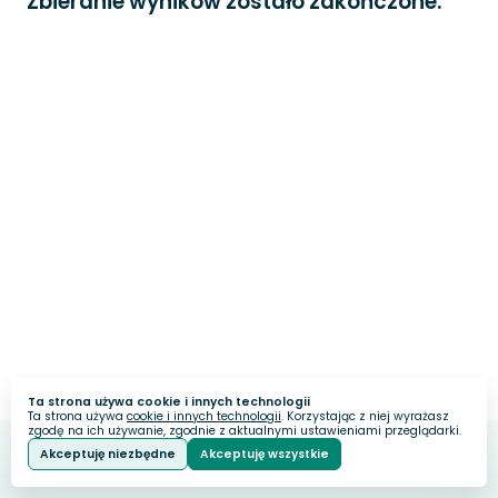
Zbieranie wyników zostało zakończone.
Ta strona używa cookie i innych technologii
Ta strona używa
cookie i innych technologii
. Korzystając z niej wyrażasz
zgodę na ich używanie, zgodnie z aktualnymi ustawieniami przeglądarki.
Akceptuję niezbędne
Akceptuję wszystkie
Webankieta
Stworzone na