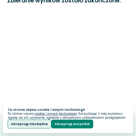
Zbieranie wyników zostało zakończone.
Ta strona używa cookie i innych technologii
Ta strona używa
cookie i innych technologii
. Korzystając z niej wyrażasz
zgodę na ich używanie, zgodnie z aktualnymi ustawieniami przeglądarki.
Akceptuję niezbędne
Akceptuję wszystkie
Webankieta
Stworzone na