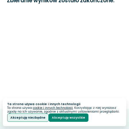
Zbieranie wyników zostało zakończone.
Ta strona używa cookie i innych technologii
Ta strona używa
cookie i innych technologii
. Korzystając z niej wyrażasz
zgodę na ich używanie, zgodnie z aktualnymi ustawieniami przeglądarki.
Akceptuję niezbędne
Akceptuję wszystkie
Webankieta
Stworzone na