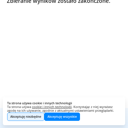
Zbieranie wyników zostało zakończone.
Ta strona używa cookie i innych technologii
Ta strona używa
cookie i innych technologii
. Korzystając z niej wyrażasz
zgodę na ich używanie, zgodnie z aktualnymi ustawieniami przeglądarki.
Akceptuję niezbędne
Akceptuję wszystkie
Webankieta
Stworzone na