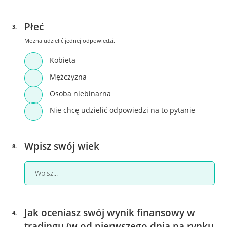
Płeć
3
.
Można udzielić jednej odpowiedzi.
Kobieta
Mężczyzna
Osoba niebinarna
Nie chcę udzielić odpowiedzi na to pytanie
Wpisz swój wiek
8
.
Jak oceniasz swój wynik finansowy w
4
.
tradingu (w od pierwszego dnia na rynku