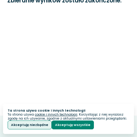
Zbieranie wyników zostało zakończone.
Ta strona używa cookie i innych technologii
Ta strona używa
cookie i innych technologii
. Korzystając z niej wyrażasz
zgodę na ich używanie, zgodnie z aktualnymi ustawieniami przeglądarki.
Akceptuję niezbędne
Akceptuję wszystkie
Webankieta
Stworzone na