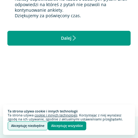
odpowiedzi na któreś z pytań nie pozwoli na
kontynuowanie ankiety.
Dziękujemy za poświęcony czas.
Dalej
Ta strona używa cookie i innych technologii
Ta strona używa
cookie i innych technologii
. Korzystając z niej wyrażasz
zgodę na ich używanie, zgodnie z aktualnymi ustawieniami przeglądarki.
Akceptuję niezbędne
Akceptuję wszystkie
Webankieta
Stworzone na